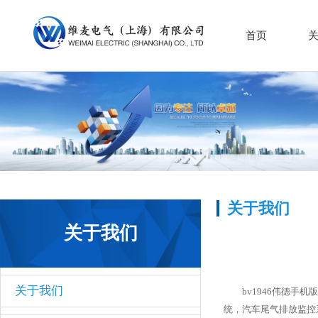
首页
关于我们
关于我们
关于我们
bv1946伟德
统，汽车尾气排放监控