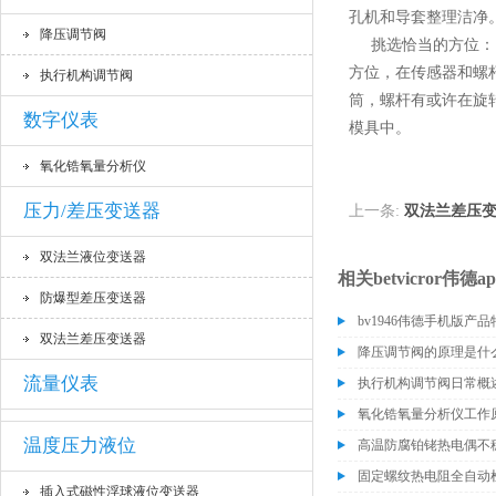
孔机和导套整理洁净
降压调节阀
挑选恰当的方位：当
方位，在传感器和螺
执行机构调节阀
筒，螺杆有或许在旋
数字仪表
模具中。
氧化锆氧量分析仪
压力/差压变送器
上一条:
双法兰差压
双法兰液位变送器
相关betvicror伟德ap
防爆型差压变送器
bv1946伟德手机版产
双法兰差压变送器
降压调节阀的原理是什
流量仪表
执行机构调节阀日常概
氧化锆氧量分析仪工作
温度压力液位
高温防腐铂铑热电偶不
固定螺纹热电阻全自动
插入式磁性浮球液位变送器