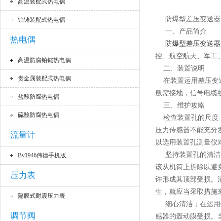
高温装配式热电偶
防爆型差压变送器
铂铑装配式热电偶
一、产品简介
热电偶
防爆型差压变送器
控、航空航天、军工
高温防腐铂铑热电偶
二、装置说明
贵金属装配式热电偶
在装置运用差压变送
般需接地，信号电缆
盐酸防腐热电偶
三、维护攻略
硫酸防腐热电偶
检查装置孔的尺度：
压力传感器不能充分发
流量计
以选用装置孔测量仪
坚持装置孔的清洁：
Bv1946伟德手机版
该从机筒上拆除以避
压力表
许形成其顶部受损。
生，就应当采取措施
隔膜式耐震压力表
细心清洁；在运用钢
调节阀
感器的轰动膜受损。