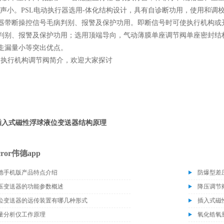
噪声小。PSL电动执行器选用-体化结构设计，具有自诊断功用，使用和
器带断操控信号毛病判别、报警及保护功用。即断信号时可使执行机构或开;或
判别、报警及保护功用；选用顶端导向，气动薄膜单座调节阀单座密封结
走漏量小等突出优点。
行机构调节阀简介，欢迎大家探讨
插入式磁性浮球液位变送器结构原理
cror伟德app
6伟德手机版产品特点介绍
防爆型差
压变送器的功能参数概述
降压调节
位变送器的远传装置有哪几种形式
插入式磁
量分析仪工作原理
氧化锆氧