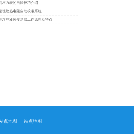
点压力表的自验技巧介绍
定螺纹热电阻自动校准系统
性浮球液位变送器工作原理及特点
站点地图
站点地图