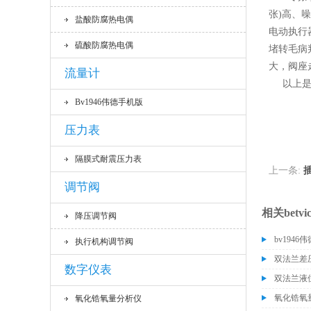
张)高、
盐酸防腐热电偶
电动执行
硫酸防腐热电偶
堵转毛病
大，阀座
流量计
以上是执
Bv1946伟德手机版
压力表
隔膜式耐震压力表
上一条:
调节阀
相关betvi
降压调节阀
bv194
执行机构调节阀
双法兰差
数字仪表
双法兰液
氧化锆氧
氧化锆氧量分析仪