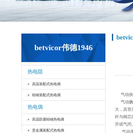
betv
betvicor伟德1946
热电阻
高温装配式热电偶
气动执
铂铑装配式热电偶
气动
热电偶
大，其答
杆与阀芯
高温防腐铂铑热电偶
开或气闭
贵金属装配式热电偶
气动薄膜