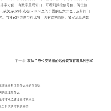
调校非常方便；有数字显现窗口，可看到操控信号值、阀位值；
关;或保持;或在0~100℅之间予置的任意方位，及带阀门
构。与其它同类调节阀比较，具有结构简略、额定流量系数
下一条:
双法兰液位变送器的远传装置有哪几种形式
压变送器具体是什么样的存在呢
阀的原理是什么
性浮球液位变送器结构原理
量分析仪的结构及种类