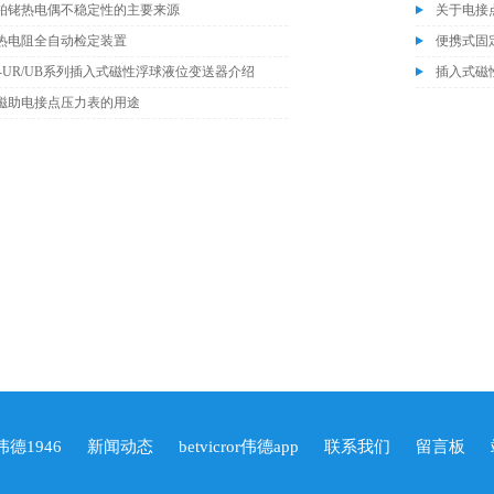
铂铑热电偶不稳定性的主要来源
关于电接
热电阻全自动检定装置
便携式固
0/S-UR/UB系列插入式磁性浮球液位变送器介绍
插入式磁
磁助电接点压力表的用途
r伟德1946
新闻动态
betvicror伟德app
联系我们
留言板