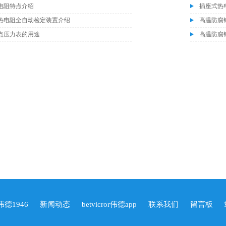
电阻特点介绍
插座式热
热电阻全自动检定装置介绍
高温防腐
点压力表的用途
高温防腐
r伟德1946
新闻动态
betvicror伟德app
联系我们
留言板