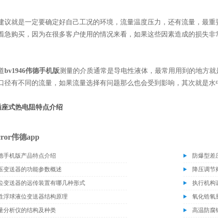
建议就是一定要确定好自己工况的环境，流量温度压力，还有流量，最重
着急购买，因为在很多客户使用的情况来看，如果这些因素造成的损失非
道
bv1946伟德手机版
测量的介质通常是导电性液体，最常用用到的地方就
口径有不同的流量，如果流量选择有问题那么也会受到影响，其次就是水
插座式热电阻特点介绍
cror伟德app
6伟德手机版产品特点介绍
防爆型差
压变送器的功能参数概述
降压调节
位变送器的远传装置有哪几种形式
执行机构
性浮球液位变送器结构原理
氧化锆氧
量分析仪的结构及种类
高温防腐