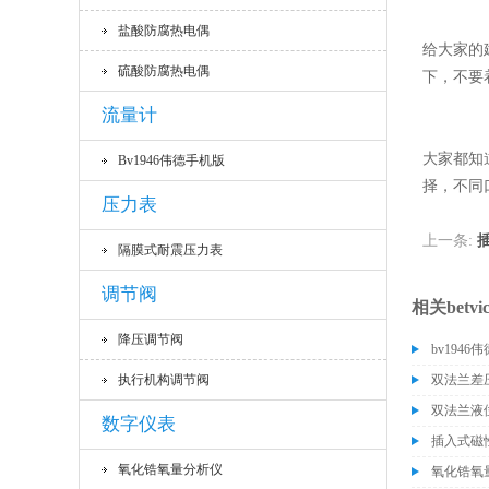
盐酸防腐热电偶
给大家的
硫酸防腐热电偶
下，不要
流量计
大家都知
Bv1946伟德手机版
择，不同
压力表
上一条:
隔膜式耐震压力表
调节阀
相关betvi
降压调节阀
bv194
执行机构调节阀
双法兰差
双法兰液
数字仪表
插入式磁
氧化锆氧量分析仪
氧化锆氧