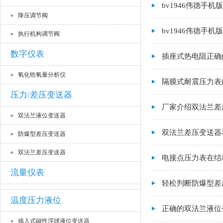
bv1946伟德手
降压调节阀
bv1946伟德手
执行机构调节阀
数字仪表
插座式热电阻正确
氧化锆氧量分析仪
隔膜式耐震压力表
压力/差压变送器
厂家介绍双法兰差
双法兰液位变送器
双法兰差压变送器
防爆型差压变送器
双法兰差压变送器
电接点压力表在结
流量仪表
轻松判断防爆型差
温度压力液位
正确的双法兰液位
插入式磁性浮球液位变送器