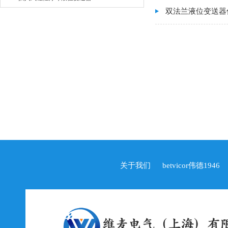
双法兰液位变送器
关于我们
betvicor伟德1946