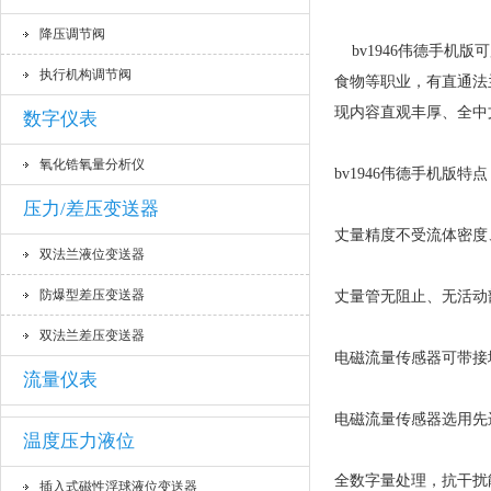
降压调节阀
bv1946伟德手机版
可
执行机构调节阀
食物等职业，有直通法
现内容直观丰厚、全中
数字仪表
氧化锆氧量分析仪
bv1946伟德手机版特点
压力/差压变送器
丈量精度不受流体密度
双法兰液位变送器
防爆型差压变送器
丈量管无阻止、无活动
双法兰差压变送器
电磁流量传感器可带接
流量仪表
电磁流量传感器选用先
温度压力液位
全数字量处理，抗干扰
插入式磁性浮球液位变送器