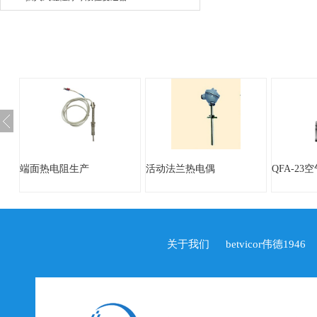
端面热电阻生产
活动法兰热电偶
QFA-23
关于我们
betvicor伟德1946