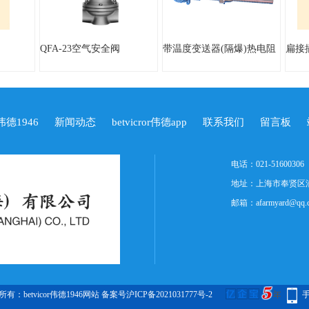
QFA-23空气安全阀
带温度变送器(隔爆)热电阻
扁接
r伟德1946
新闻动态
betvicror伟德app
联系我们
留言板
电话：021-51600306
地址：上海市奉贤区浦
邮箱：
afarmyard@qq.
有：betvicor伟德1946网站
备案号沪ICP备2021031777号-2