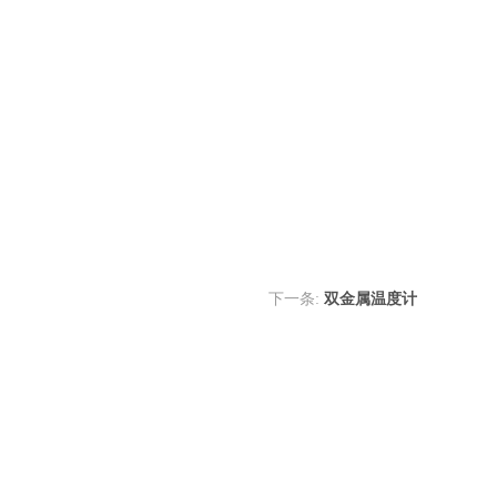
下一条:
双金属温度计