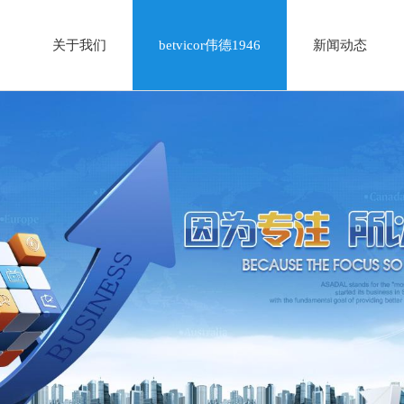
关于我们
betvicor伟德1946
新闻动态