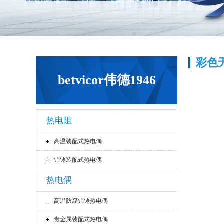
彩色
betvicor伟德1946
热电阻
高温装配式热电偶
铂铑装配式热电偶
热电偶
高温防腐铂铑热电偶
贵金属装配式热电偶