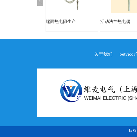
端面热电阻生产
活动法兰热电偶
关于我们
betvico
版权所