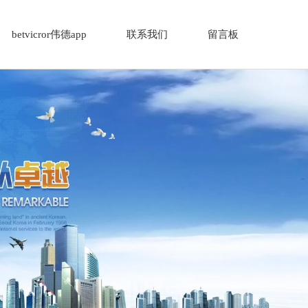
betvicror伟德app
联系我们
留言板