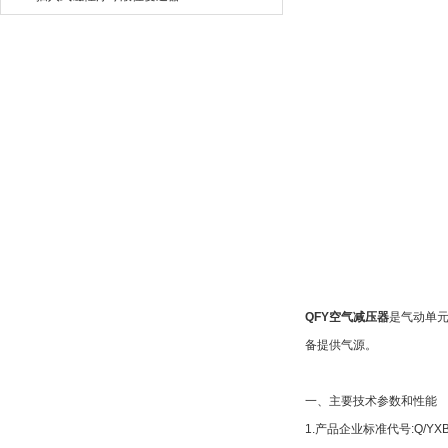
QFY
空气减压器
是气动单
备提供气源。
一、主要技术参数和性能
1.
产品企业标准代号:Q/YXB