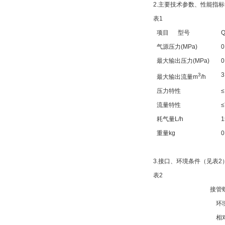
2.
主要技术参数、性能指标(
表1
项目 型号
Q
气源压力(MPa)
0
最大输出压力(MPa)
0
3
3
最大输出流量m
/h
压力特性
≤
流量特性
耗气量L/h
1
重量kg
0
3.
接口、环境条件（见表2
表2
接管
环
相