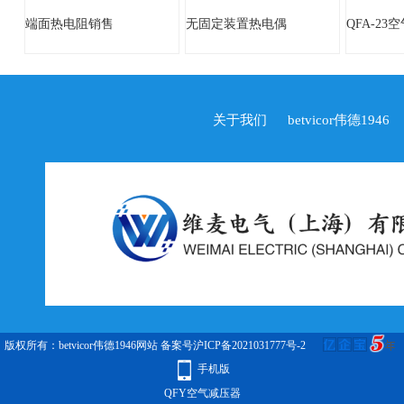
端面热电阻销售
无固定装置热电偶
QFA-23
关于我们
betvicor伟德1946
版权所有：betvicor伟德1946网站
备案号沪ICP备2021031777号-2
手机版
QFY空气减压器